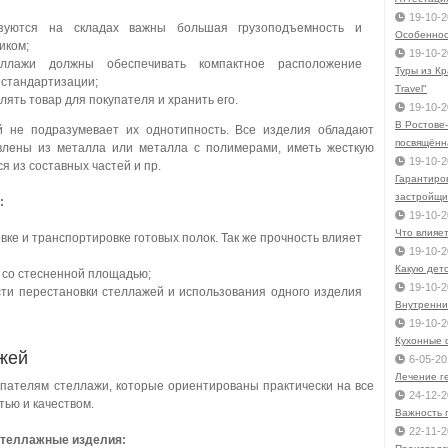
19-10-2
ьзуются на складах важны большая грузоподъемность и
Особеннос
иком;
19-10-2
ллажи должны обеспечивать компактное расположение
Туры из Кр
и стандартизации;
Travel"
ять товар для покупателя и хранить его.
19-10-2
В Ростове-
 не подразумевает их однотипность. Все изделия обладают
посвящённ
влены из металла или металла с полимерами, иметь жесткую
19-10-2
 из составных частей и пр.
Гарантиро
застройщи
:
19-10-2
Что влияе
вке и транспортировке готовых полок. Так же прочность влияет
19-10-2
Какую детс
 со стесненной площадью;
19-10-2
сти перестановки стеллажей и использования одного изделия
Внутренни
19-10-2
Кухонные 
жей
6-05-20
Лечение г
пателям стеллажи, которые ориентированы практически на все
24-12-2
ью и качеством.
Важность 
22-11-2
стеллажные изделия: