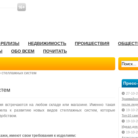
-РЕЛИЗЫ
НЕДВИЖИМОСТЬ
ПРОИШЕСТВИЯ
ОБЩЕСТ
Ы
ОБО ВСЕМ
ПОЧИТАТЬ
 стеллажных систем
Пресс
стем
27-10-2
Трамвайно
я встречаются на любом складе или магазине. Именно такая
после лед
ивела к развитию новых видов стеллажных систем, которые
19-10-2
добством.
Toп-10 са
19-10-2
Идеал для
19-10-2
ажи, имеют свои требования к изделиям:
Аттестаци