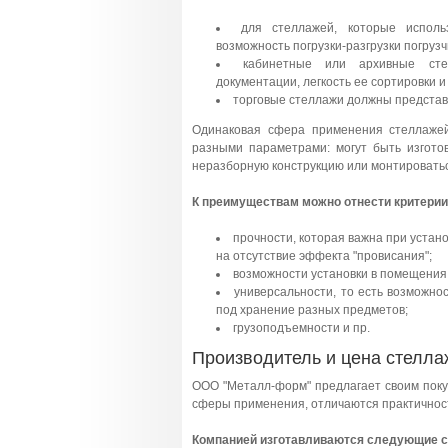
для стеллажей, которые испол
возможность погрузки-разгрузки погрузч
кабинетные или архивные сте
документации, легкость ее сортировки 
торговые стеллажи должны представл
Одинаковая сфера применения стеллажей
разными параметрами: могут быть изгото
неразборную конструкцию или монтироваться
К преимуществам можно отнести критерии
прочности, которая важна при устано
на отсутствие эффекта "провисания";
возможности установки в помещения
универсальности, то есть возможно
под хранение разных предметов;
грузоподъемности и пр.
Производитель и цена стелла
ООО "Металл-форм" предлагает своим поку
сферы применения, отличаются практичност
Компанией изготавливаются следующие 