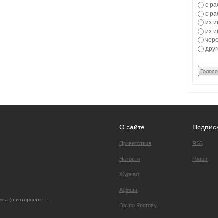
с ра
с ра
из и
из и
чере
друг
Голосо
О сайте
Подпис
Приветствия
RSS
Новости
Twitter
Журнал
Афиша
лка (в интернете —
Гид по Ростову