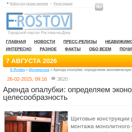
Войти под своим именем
•
Регистрация
Городской портал Ростова-на-Дону
ГЛАВНАЯ
НОВОСТИ
ПРЕСС-РЕЛИЗЫ
НЕДВИЖИМ
ИНТЕРЕСНО
РАЗНОЕ
ФАКТЫ
ОБО ВСЕМ
ПОЧИ
7 АВГУСТА 2026
E-Rostov
»
Интересное
» Аренда опалубки: определяем экономическую
26-02-2015, 09:16
3620
Аренда опалубки: определяем экон
целесообразность
Щитовые конструкции 
монтажа монолитного 