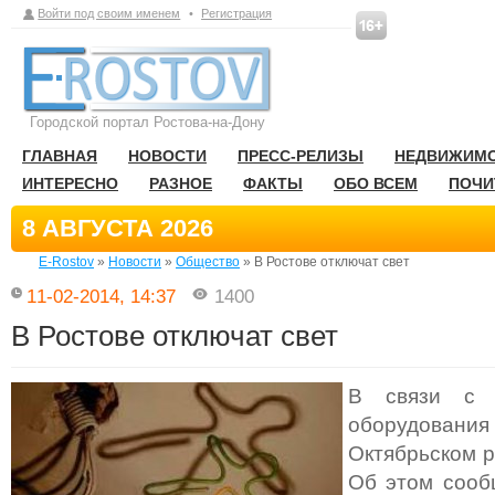
Войти под своим именем
•
Регистрация
Городской портал Ростова-на-Дону
ГЛАВНАЯ
НОВОСТИ
ПРЕСС-РЕЛИЗЫ
НЕДВИЖИМ
ИНТЕРЕСНО
РАЗНОЕ
ФАКТЫ
ОБО ВСЕМ
ПОЧИ
8 АВГУСТА 2026
E-Rostov
»
Новости
»
Общество
» В Ростове отключат свет
11-02-2014, 14:37
1400
В Ростове отключат свет
В связи с 
оборудован
Октябрьском р
Об этом сооб