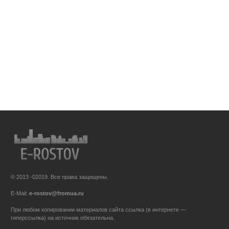
© 2013 -02019. Все права защищены.
E-Mail:
e-rostov@fromua.ru
При любом копировании материалов сайта ссылка (в интернете —
гиперссылка) на источник обязательна.