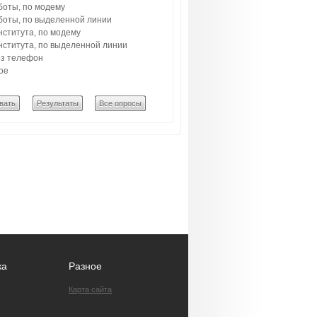
боты, по модему
боты, по выделенной линии
нститута, по модему
нститута, по выделенной линии
з телефон
ое
вать
Результаты
Все опросы
ка
Разное
Карта сайта