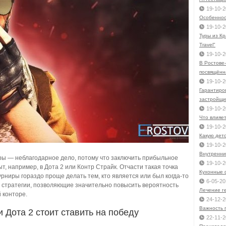
19-10-2
Особеннос
19-10-2
Туры из Кр
Travel"
19-10-2
В Ростове-
посвящённ
19-10-2
Гарантиро
застройщи
19-10-2
Что влияе
19-10-2
Какую детс
19-10-2
Внутренни
гры — неблагодарное дело, потому что заключить прибыльное
19-10-2
ыт, например, в Дота 2 или Контр Страйк. Отчасти такая точка
Кухонные 
урниры гораздо проще делать тем, кто является или был когда-то
6-05-20
 стратегии, позволяющие значительно повысить вероятность
Лечение г
 конторе.
24-12-2
Важность 
 Дота 2 стоит ставить на победу
22-11-2