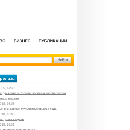
ВО
БИЗНЕС
ПУБЛИКАЦИИ
-релизы
025, 14:49
е движение в Ростове частично возобновлено
яного урагана
018, 16:05
мых ожидаемых мультфильмов 2014 года
018, 16:05
 подушек и одеял
018, 16:05
я пищевого производства