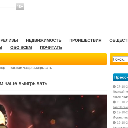
-РЕЛИЗЫ
НЕДВИЖИМОСТЬ
ПРОИШЕСТВИЯ
ОБЩЕСТ
Ы
ОБО ВСЕМ
ПОЧИТАТЬ
порт – как вам чаще выигрывать
Пресс
вам чаще выигрывать
27-10-2
Трамвайно
после лед
19-10-2
Toп-10 са
19-10-2
Идеал для
19-10-2
Аттестаци