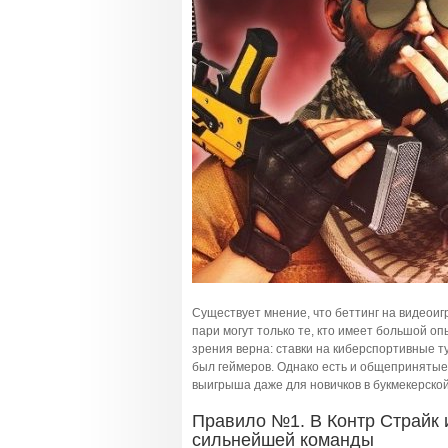
Существует мнение, что беттинг на видеои
пари могут только те, кто имеет большой оп
зрения верна: ставки на киберспортивные т
был геймеров. Однако есть и общепринятые
выигрыша даже для новичков в букмекерской
Правило №1. В Контр Страйк и
сильнейшей команды