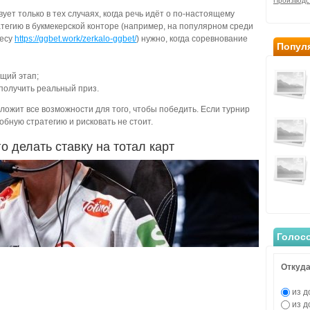
Производс
ует только в тех случаях, когда речь идёт о по-настоящему
тегию в букмекерской конторе (например, на популярном среди
ресу
https://ggbet.work/zerkalo-ggbet/
) нужно, когда соревнование
Попул
щий этап;
получить реальный приз.
иложит все возможности для того, чтобы победить. Если турнир
обную стратегию и рисковать не стоит.
 делать ставку на тотал карт
Голос
Откуда
из д
из д