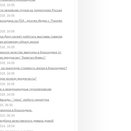
018, 16:05
ти перевозки грузов на территории России
018, 16:05
аснодара на ГОА - кусочек Индии с "Favorite
018, 16:05
на-Дону начнёт работать выставка товаров,
ая активному образу жизни
018, 16:05
ванное качество квартиры в Краснодаре от
ка предлагает "Капитал-Инвест"
018, 16:05
т на рыночную стоимость жилья в Краснодаре?
018, 16:05
кую коляску предпочесть?
018, 16:05
е и международные грузоперевозки
018, 16:05
фасады - "лицо" любого гарнитура
16, 06:50
еморроя в Краснодаре.
015, 06:34
подбора качественного дивана домой
014, 18:54