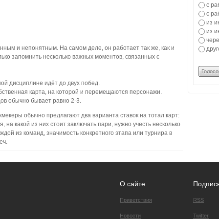
с ра
с ра
из и
из и
чере
нным и непонятным. На самом деле, он работает так же, как и
друг
олько запомнить несколько важных моментов, связанных с
Голосо
ой дисциплине идёт до двух побед.
бственная карта, на которой и перемещаются персонажи.
ов обычно бывает равно 2-3.
мекеры обычно предлагают два варианта ставок на тотал карт:
 на какой из них стоит заключать пари, нужно учесть несколько
ждой из команд, значимость конкретного этапа или турнира в
еч.
О сайте
Подпис
Приветствия
RSS
Новости
Twitter