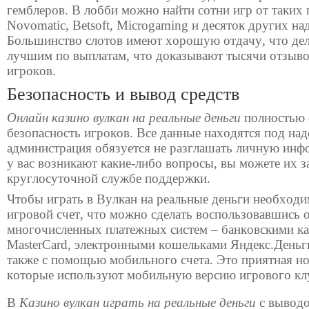
гемблеров. В лобби можно найти сотни игр от таких 
Novomatic, Betsoft, Microgaming и десяток других н
Большинство слотов имеют хорошую отдачу, что дел
лучшим по выплатам, что доказывают тысячи отзыв
игроков.
Безопасность и вывод средств
Онлайн казино вулкан на реальные деньги
полностью 
безопасность игроков. Все данные находятся под на
администрация обязуется не разглашать личную инф
у вас возникают какие-либо вопросы, вы можете их з
круглосуточной службе поддержки.
Чтобы играть в Вулкан на реальные деньги необход
игровой счет, что можно сделать воспользовавшись 
многочисленных платежных систем – банковскими к
MasterCard, электронными кошельками Яндекс.День
также с помощью мобильного счета. Это приятная но
которые используют мобильную версию игрового кл
В
Казино вулкан играть на реальные деньги
с вывод