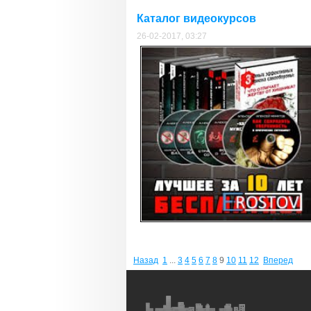
Каталог видеокурсов
26-02-2017, 03:27
Назад
1
...
3
4
5
6
7
8
9
10
11
12
Вперед