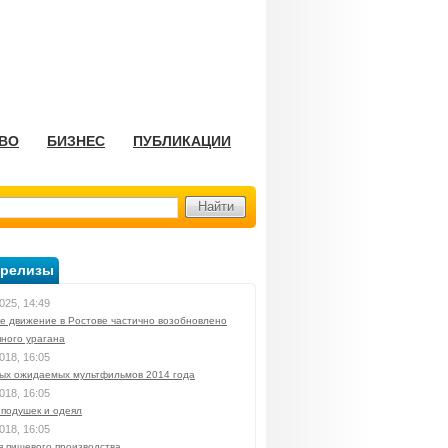
ВО
БИЗНЕС
ПУБЛИКАЦИИ
-релизы
025, 14:49
е движение в Ростове частично возобновлено
яного урагана
018, 16:05
мых ожидаемых мультфильмов 2014 года
018, 16:05
 подушек и одеял
018, 16:05
я пищевого производства