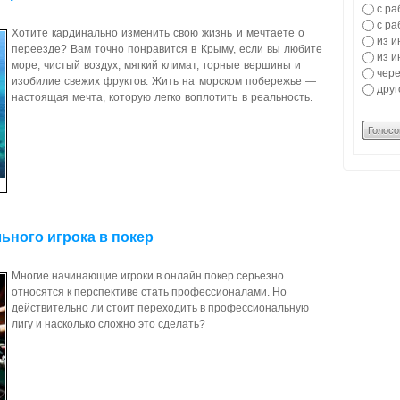
с ра
с ра
Хотите кардинально изменить свою жизнь и мечтаете о
из и
переезде? Вам точно понравится в Крыму, если вы любите
из и
море, чистый воздух, мягкий климат, горные вершины и
чере
изобилие свежих фруктов. Жить на морском побережье —
друг
настоящая мечта, которую легко воплотить в реальность.
Голосо
ьного игрока в покер
Многие начинающие игроки в онлайн покер серьезно
относятся к перспективе стать профессионалами. Но
действительно ли стоит переходить в профессиональную
лигу и насколько сложно это сделать?