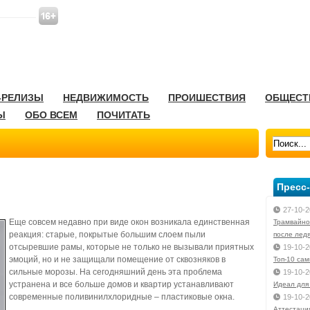
-РЕЛИЗЫ
НЕДВИЖИМОСТЬ
ПРОИШЕСТВИЯ
ОБЩЕСТ
Ы
ОБО ВСЕМ
ПОЧИТАТЬ
Пресс
27-10-2
Еще совсем недавно при виде окон возникала единственная
Трамвайно
реакция: старые, покрытые большим слоем пыли
после лед
отсыревшие рамы, которые не только не вызывали приятных
19-10-2
эмоций, но и не защищали помещение от сквозняков в
Toп-10 са
сильные морозы. На сегодняшний день эта проблема
19-10-2
устранена и все больше домов и квартир устанавливают
Идеал для
современные поливинилхлоридные – пластиковые окна.
19-10-2
Аттестаци