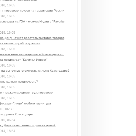
018, 16:05
ти перевозки грузов на территории России
018, 16:05
аснодара на ГОА - кусочек Индии с "Favorite
018, 16:05
на-Дону начнёт работать выставка товаров,
ая активному образу жизни
018, 16:05
ванное качество квартиры в Краснодаре от
ка предлагает "Капитал-Инвест"
018, 16:05
т на рыночную стоимость жилья в Краснодаре?
018, 16:05
кую коляску предпочесть?
018, 16:05
е и международные грузоперевозки
018, 16:05
фасады - "лицо" любого гарнитура
16, 06:50
еморроя в Краснодаре.
015, 06:34
подбора качественного дивана домой
014, 18:54