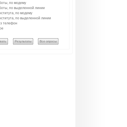
боты, по модему
боты, по выделенной линии
нститута, по модему
нститута, по выделенной линии
з телефон
ое
вать
Результаты
Все опросы