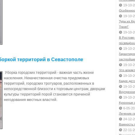
19-10-2
Особеннос
19-10-2
Туры из Кр
Travel"
19-10-2
В Ростове-
посвящённ
19-10-2
Гарантиро
боркой территорий в Севастополе
застройщи
19-10-2
Что влияе
Уборка городских территорий - важная часть жизни
19-10-2
населения. Некачественная очистка придомовых
Какую детс
территорий, городских тротуаров, расположенных в
19-10-2
непосредственной близости к торговым центрам, дворцам
Внутренни
культуры территорий порой становится причиной
19-10-2
негодования местных властей.
Кухонные 
6-05-20
Лечение г
24-12-2
Важность 
22-11-2