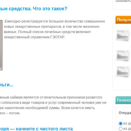
Производс
е средства. Что это такое?
Попул
Ежегодно регистрируется большое количество совершенно
новых лекарственных препаратов, в том числе жизненно
важных. Полный список лечебных средств включает
лекарственный справочник ГЭОТАР.
ьги...
ежным займам является отличительным признаком развитого
Голос
соблазнов в виде товаров и услуг современный человек уже не
уре накопления необходимой суммы. Всем хочется иметь
Откуда
его – потом.
из д
оря — начните с чистого листа
из д